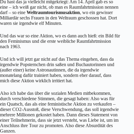
Du hast das ja vielleicht mitgekriegt: Am 14. April gab es so
eine – ich weiß gar nicht, ob man es Raumfahrtmission nennen
darf – so eine
Weltraumtourismusaktion
, wo ein gewisser
Milliardär sechs Frauen in den Weltraum geschossen hat. Dort
waren sie irgendwie elf Minuten.
Und das war so eine Aktion, wo es dann auch hieß: ein Bild für
den Feminismus und die erste weibliche Raumfahrtmission
nach 1963.
Und ich will jetzt gar nicht auf das Thema eingehen, dass da
irgendwie Popsternchen drin saßen und Buchautorinnen und
(außer einer) keine Astronautinnen, die da irgendwie
monatelang dafür trainiert haben, sondern eher darauf, dass
mich diese Aktion wirklich irritiert hat.
Also ich habe das über die sozialen Medien mitbekommen,
durch verschiedene Stimmen, die gesagt haben: Also was für
ein Quatsch, das als eine feministische Aktion zu verkaufen –
dieser CO2-Ausstoß, diese Verschwendung, das soll irgendwie
mehrere Millionen gekostet haben. Dann dieses Statement von
einer Teilnehmerin, dass sie jetzt versteht, was Liebe ist, um im
Anschluss ihre Tour zu promoten. Also diese Absurdität des
Ganzen.