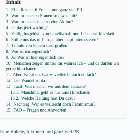
Inhalt
1.
Eine Rakete, 6 Frauen und ganz viel PR
2.
Warum machen Frauen so etwas mit?
3.
Warum macht man so eine Aktion?
4.
Ist das jetzt wichtig?
5.
Völlig losgelöst –von Gesellschaft und Lebenswirklichkeit
6.
Sollte uns das in Europa überhaupt interessieren?
7.
Tribute von Panem lässt grüßen
8.
Was ist das eigentlich?
9.
Ja: Was ist hier eigentlich los?
10.
Menschen zeigen immer ihr wahres Ich – und da dürfen wir
gerne hinschauen
11.
Aber: Kippt das Ganze vielleicht auch einfach?
12.
Der Wandel ist da
13.
Fazit: Was machen wir aus dem Ganzen?
13.1.
Manchmal geht es nur ums Hinschauen
13.2.
Welche Haltung hast Du dazu?
14.
Nachtrag: War es vielleicht doch Feminismus?
15.
FAQ – Fragen und Antworten
Eine Rakete, 6 Frauen und ganz viel PR