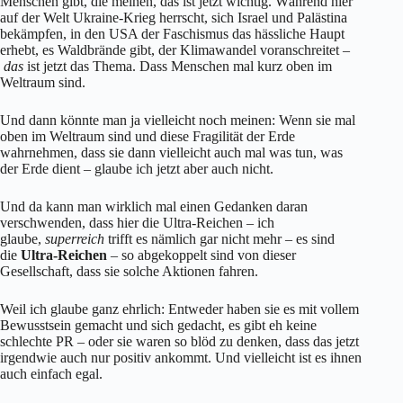
Menschen gibt, die meinen, das ist jetzt wichtig. Während hier
auf der Welt Ukraine-Krieg herrscht, sich Israel und Palästina
bekämpfen, in den USA der Faschismus das hässliche Haupt
erhebt, es Waldbrände gibt, der Klimawandel voranschreitet –
das
ist jetzt das Thema. Dass Menschen mal kurz oben im
Weltraum sind.
Und dann könnte man ja vielleicht noch meinen: Wenn sie mal
oben im Weltraum sind und diese Fragilität der Erde
wahrnehmen, dass sie dann vielleicht auch mal was tun, was
der Erde dient – glaube ich jetzt aber auch nicht.
Und da kann man wirklich mal einen Gedanken daran
verschwenden, dass hier die Ultra-Reichen – ich
glaube,
superreich
trifft es nämlich gar nicht mehr – es sind
die
Ultra-Reichen
– so abgekoppelt sind von dieser
Gesellschaft, dass sie solche Aktionen fahren.
Weil ich glaube ganz ehrlich: Entweder haben sie es mit vollem
Bewusstsein gemacht und sich gedacht, es gibt eh keine
schlechte PR – oder sie waren so blöd zu denken, dass das jetzt
irgendwie auch nur positiv ankommt. Und vielleicht ist es ihnen
auch einfach egal.